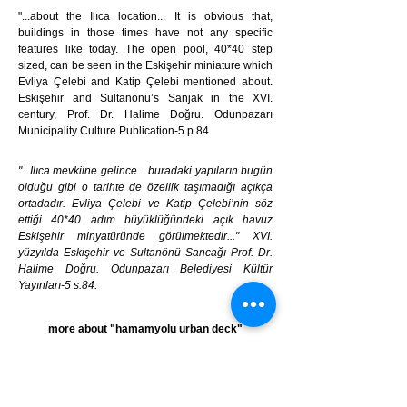
"...about the Ilıca location... It is obvious that,
buildings in those times have not any specific
features like today. The open pool, 40*40 step
sized, can be seen in the Eskişehir miniature which
Evliya Çelebi and Katip Çelebi mentioned about.
Eskişehir and Sultanönü’s Sanjak in the XVI.
century, Prof. Dr. Halime Doğru. Odunpazarı
Municipality Culture Publication-5 p.84
"...Ilıca mevkiine gelince... buradaki yapıların bugün
olduğu gibi o tarihte de özellik taşımadığı açıkça
ortadadır. Evliya Çelebi ve Katip Çelebi’nin söz
ettiği 40*40 adım büyüklüğündeki açık havuz
Eskişehir minyatüründe görülmektedir..." XVI.
yüzyılda Eskişehir ve Sultanönü Sancağı Prof. Dr.
Halime Doğru. Odunpazarı Belediyesi Kültür
Yayınları-5 s.84.
more about "hamamyolu urban deck"